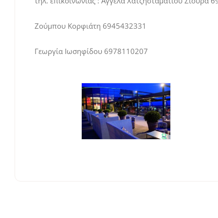
τηλ. επικοινωνίας : Αγγέλα Χατζησταματίου Σιούρα 
Ζούμπου Κορφιάτη 6945432331
Γεωργία Ιωσηφίδου 6978110207