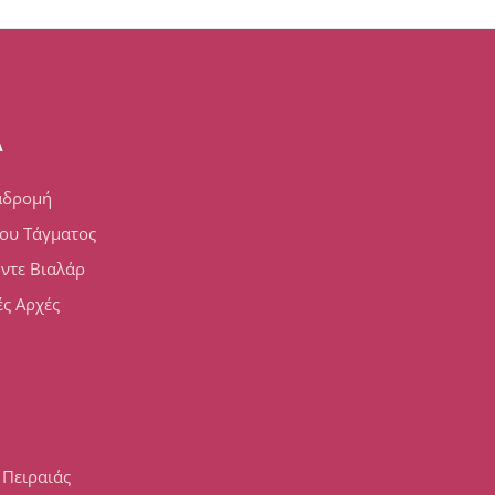
A
αδρομή
ου Τάγματος
 ντε Βιαλάρ
ς Αρχές
 Πειραιάς