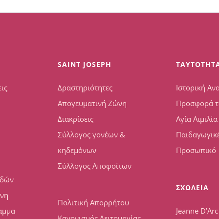
SAINT JOSEPH
TAYTOTHT
ις
Δραστηριότητες
Ιστορική Αν
Απογευματινή Ζώνη
Προσφορά τ
Διακρίσεις
Αγία Αιμιλία
Σύλλογος γονέων &
Παιδαγωγικέ
κηδεμόνων
Προσωπικό
Σύλλογος Αποφοίτων
υδών
ΣΧΟΛΕΙΑ
ώνη
Πολιτική Απορρήτου
αμμα
Jeanne D’Arc
Κανονισμός Λειτουργίας