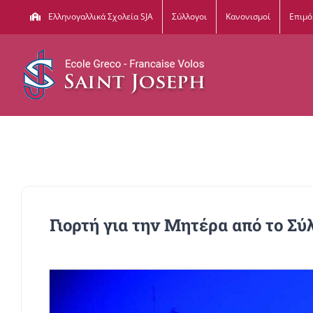
Μετάβαση
Ελληνογαλλικά Σχολεία SJA
Σύλλογοι
Κανονισμοί
Επιμ
στο
περιεχόμενο
Γιορτή για την Μητέρα από το Σ