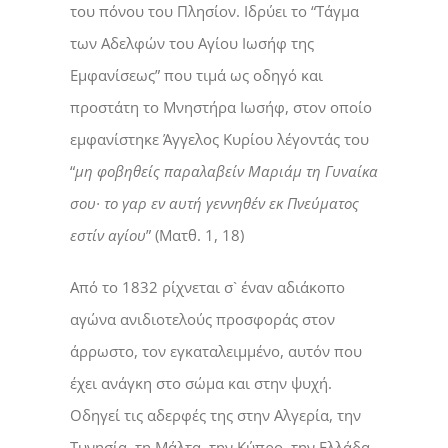
του πόνου του Πλησίον. Ιδρύει το “Τάγμα
των Αδελφών του Αγίου Ιωσήφ της
Εμφανίσεως” που τιμά ως οδηγό και
προστάτη το Μνηστήρα Ιωσήφ, στον οποίο
εμφανίστηκε Άγγελος Κυρίου λέγοντάς του
“
μη φοβηθείς παραλαβείν Μαριάμ τη Γυναίκα
σου· το γαρ εν αυτή γεννηθέν εκ Πνεύματος
εστίν αγίου
” (Ματθ. 1, 18)
Από το 1832 ρίχνεται σ` έναν αδιάκοπο
αγώνα ανιδιοτελούς προσφοράς στον
άρρωστο, τον εγκαταλειμμένο, αυτόν που
έχει ανάγκη στο σώμα και στην ψυχή.
Οδηγεί τις αδερφές της στην Αλγερία, την
Τυνησία, τη Μάλτα, την Κύπρο, την Ελλάδα,