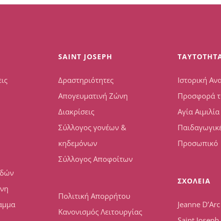
SAINT JOSEPH
TAYTOTHT
ις
Δραστηριότητες
Ιστορική Αν
Απογευματινή Ζώνη
Προσφορά τ
Διακρίσεις
Αγία Αιμιλία
Σύλλογος γονέων &
Παιδαγωγικέ
κηδεμόνων
Προσωπικό
Σύλλογος Αποφοίτων
υδών
ΣΧΟΛΕΙΑ
ώνη
Πολιτική Απορρήτου
αμμα
Jeanne D’Arc
Κανονισμός Λειτουργίας
Saint Josep