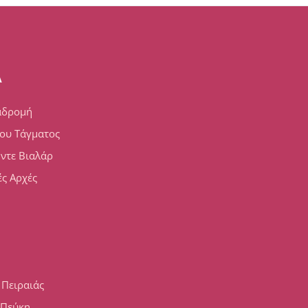
A
αδρομή
ου Τάγματος
 ντε Βιαλάρ
ς Αρχές
 Πειραιάς
h Πεύκη