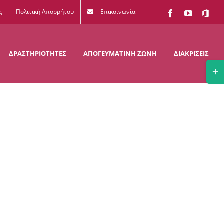
ς
Πολιτική Απορρήτου
Επικοινωνία
Facebook
YouTube
Office
365
ΔΡΑΣΤΗΡΙΟΤΗΤΕΣ
ΑΠΟΓΕΥΜΑΤΙΝΗ ΖΩΝΗ
ΔΙΑΚΡΙΣΕΙΣ
Togg
Slidi
Bar
Area