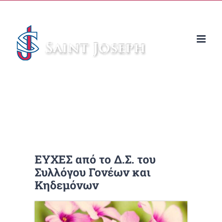
Μετάβαση
στο
περιεχόμενο
ΕΥΧΕΣ από το Δ.Σ. του
Συλλόγου Γονέων και
Κηδεμόνων