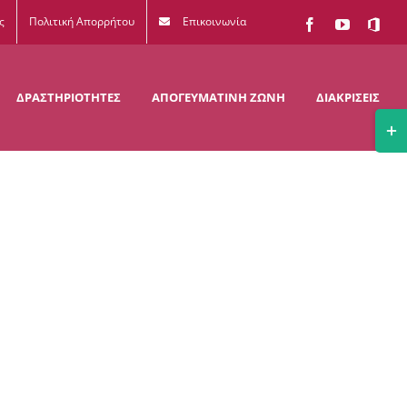
ς
Πολιτική Απορρήτου
Επικοινωνία
Facebook
YouTube
Office
365
ΔΡΑΣΤΗΡΙΟΤΗΤΕΣ
ΑΠΟΓΕΥΜΑΤΙΝΗ ΖΩΝΗ
ΔΙΑΚΡΙΣΕΙΣ
Togg
Slidi
Bar
Area