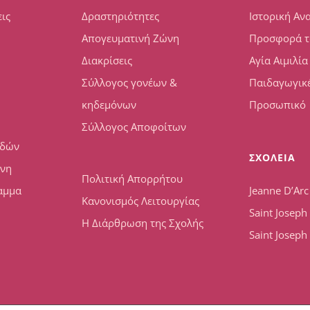
ις
Δραστηριότητες
Ιστορική Αν
Απογευματινή Ζώνη
Προσφορά τ
Διακρίσεις
Αγία Αιμιλία
Σύλλογος γονέων &
Παιδαγωγικέ
κηδεμόνων
Προσωπικό
Σύλλογος Αποφοίτων
υδών
ΣΧΟΛΕΙΑ
ώνη
Πολιτική Απορρήτου
αμμα
Jeanne D’Arc
Κανονισμός Λειτουργίας
Saint Josep
Η Διάρθρωση της Σχολής
Saint Joseph