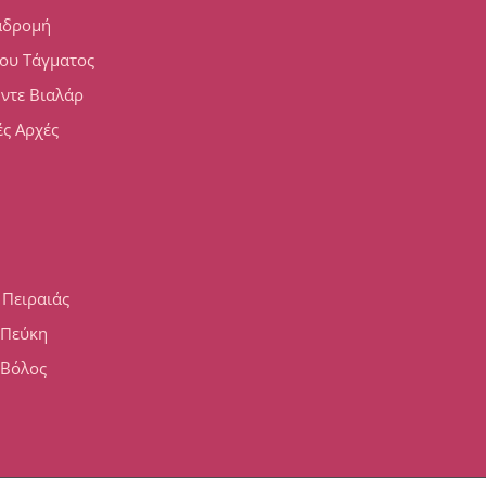
αδρομή
ου Τάγματος
 ντε Βιαλάρ
ς Αρχές
 Πειραιάς
h Πεύκη
 Βόλος