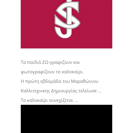
Τα παιδιά ΖΩ-γραφιζουν και
φωτογραφίζουν το καλοκαίρι.
Η πρώτη εβδομάδα του Μαραθώνιου
Καλλιτεχνικης Δημιουργίας τελείωσε …
Το καλοκαίρι συνεχίζεται …