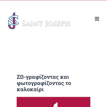
Μετάβαση
στο
περιεχόμενο
ΖΩ-γραφίζοντας και
φωτογραφίζοντας το
καλοκαίρι