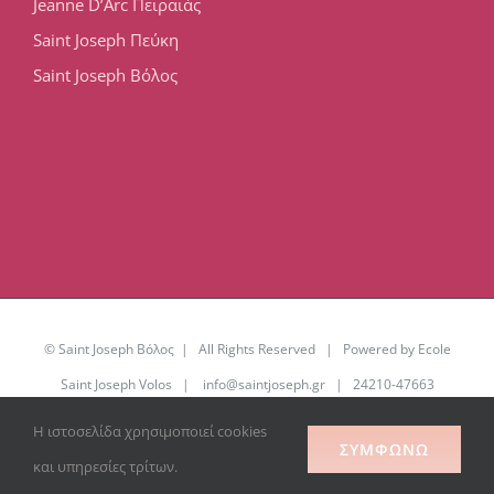
Jeanne D’Arc Πειραιάς
Saint Joseph Πεύκη
Saint Joseph Βόλος
© Saint Joseph Βόλος | All Rights Reserved | Powered by Ecole
Saint Joseph Volos |
info@saintjoseph.gr
| 24210-47663
Η ιστοσελίδα χρησιμοποιεί cookies
Facebook
YouTube
Office
ΣΥΜΦΩΝΏ
365
και υπηρεσίες τρίτων.