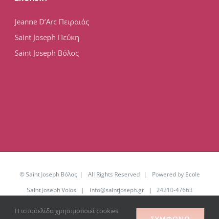
Jeanne D’Arc Πειραιάς
Saint Joseph Πεύκη
Saint Joseph Βόλος
© Saint Joseph Βόλος | All Rights Reserved | Powered by Ecole
Saint Joseph Volos |
info@saintjoseph.gr
| 24210-47663
Η ιστοσελίδα χρησιμοποιεί cookies
Facebook
YouTube
Office
ΣΥΜΦΩΝΏ