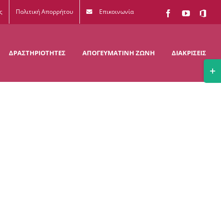
ς
Πολιτική Απορρήτου
Επικοινωνία
Facebook
YouTube
Office
365
ΔΡΑΣΤΗΡΙΟΤΗΤΕΣ
ΑΠΟΓΕΥΜΑΤΙΝΗ ΖΩΝΗ
ΔΙΑΚΡΙΣΕΙΣ
Togg
Slidi
Bar
Area