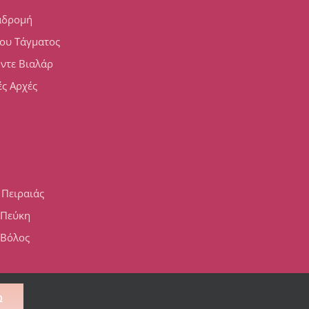
αδρομή
ου Τάγματος
 ντε Βιαλάρ
ς Αρχές
 Πειραιάς
h Πεύκη
 Βόλος
Ώ