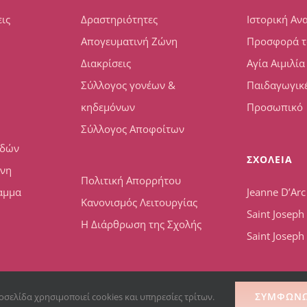
ις
Δραστηριότητες
Ιστορική Αν
Απογευματινή Ζώνη
Προσφορά τ
Διακρίσεις
Αγία Αιμιλία
Σύλλογος γονέων &
Παιδαγωγικέ
κηδεμόνων
Προσωπικό
Σύλλογος Αποφοίτων
υδών
ΣΧΟΛΕΙΑ
ώνη
Πολιτική Απορρήτου
αμμα
Jeanne D’Arc
Κανονισμός Λειτουργίας
Saint Josep
Η Διάρθρωση της Σχολής
Saint Joseph
ΣΥΜΦΩΝ
οσελίδα χρησιμοποιεί cookies και υπηρεσίες τρίτων.