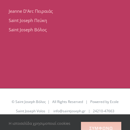
Jeanne D’Arc Πειραιάς
Saint Joseph Πεύκη
Saint Joseph Βόλος
© Saint Joseph Βόλος | All Rights Reserved | Powered by Ecole
Saint Joseph Volos |
info@saintjoseph.gr
| 24210-47663
Η ιστοσελίδα χρησιμοποιεί cookies
Facebook
YouTube
Office
ΣΥΜΦΩΝΏ
365