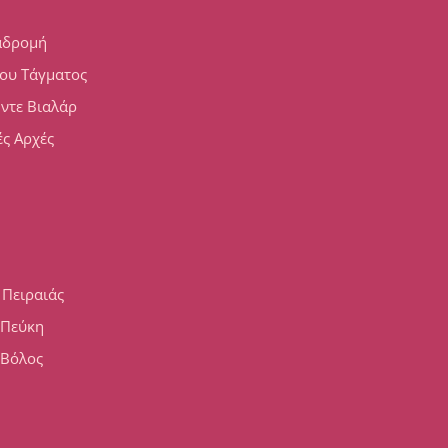
αδρομή
ου Τάγματος
 ντε Βιαλάρ
ς Αρχές
 Πειραιάς
h Πεύκη
 Βόλος