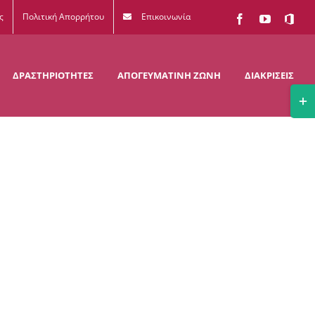
ς
Πολιτική Απορρήτου
Επικοινωνία
Facebook
YouTube
Office
365
ΔΡΑΣΤΗΡΙΟΤΗΤΕΣ
ΑΠΟΓΕΥΜΑΤΙΝΗ ΖΩΝΗ
ΔΙΑΚΡΙΣΕΙΣ
Togg
Slidi
Bar
Area