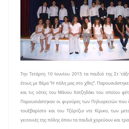
Την Τετάρτη 10 Ιουνίου 2015 τα παιδιά της Στ΄ τά
έτους με θέμα “Η πόλη μας στο χθες”. Παρουσιάστηκ
και τις νότες του Μάνου Χατζηδάκι του οποίου φέ
Παρουσιάστηκαν οι φιγούρες των Πηλιορειτών που ζ
τουΕβαρίστο και του Τζόρτζιο ντε Κίρικο, των με
γειτονιές της πόλης όπου τα παιδιά χορεύουν και τ