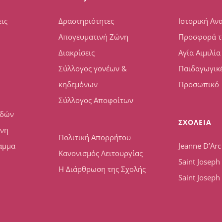
ις
Δραστηριότητες
Ιστορική Αν
Απογευματινή Ζώνη
Προσφορά τ
Διακρίσεις
Αγία Αιμιλία
Σύλλογος γονέων &
Παιδαγωγικέ
κηδεμόνων
Προσωπικό
Σύλλογος Αποφοίτων
υδών
ΣΧΟΛΕΙΑ
ώνη
Πολιτική Απορρήτου
αμμα
Jeanne D’Arc
Κανονισμός Λειτουργίας
Saint Josep
Η Διάρθρωση της Σχολής
Saint Joseph