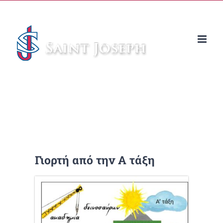
Μετάβαση
στο
περιεχόμενο
Γιορτή από την Α τάξη