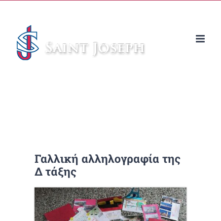
Μετάβαση
στο
περιεχόμενο
Γαλλική αλληλογραφία της
Δ τάξης