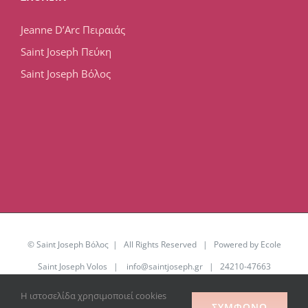
Jeanne D’Arc Πειραιάς
Saint Joseph Πεύκη
Saint Joseph Βόλος
© Saint Joseph Βόλος | All Rights Reserved | Powered by Ecole
Saint Joseph Volos |
info@saintjoseph.gr
| 24210-47663
Η ιστοσελίδα χρησιμοποιεί cookies
Facebook
YouTube
Office
ΣΥΜΦΩΝΏ