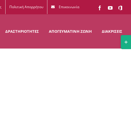
ς
Πολιτική Απορρήτου
Επικοινωνία
Facebook
YouTube
Office
365
ΔΡΑΣΤΗΡΙΟΤΗΤΕΣ
ΑΠΟΓΕΥΜΑΤΙΝΗ ΖΩΝΗ
ΔΙΑΚΡΙΣΕΙΣ
Togg
Slidi
Bar
Area