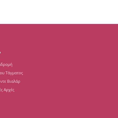
A
αδρομή
ου Τάγματος
 ντε Βιαλάρ
ς Αρχές