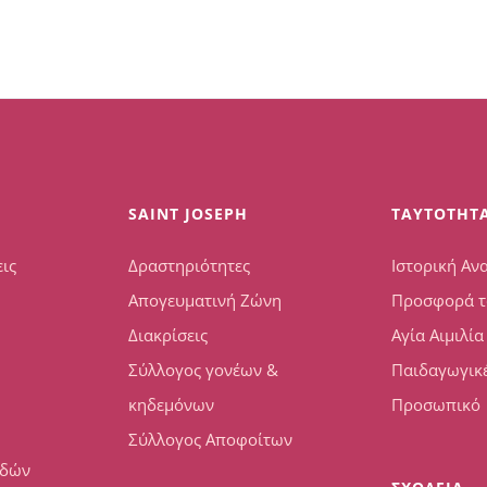
SAINT JOSEPH
TAYTOTHT
ις
Δραστηριότητες
Ιστορική Αν
Απογευματινή Ζώνη
Προσφορά τ
Διακρίσεις
Αγία Αιμιλία
Σύλλογος γονέων &
Παιδαγωγικέ
κηδεμόνων
Προσωπικό
Σύλλογος Αποφοίτων
υδών