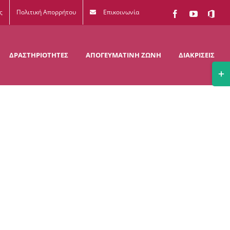
ς
Πολιτική Απορρήτου
Επικοινωνία
Facebook
YouTube
Office
365
ΔΡΑΣΤΗΡΙΟΤΗΤΕΣ
ΑΠΟΓΕΥΜΑΤΙΝΗ ΖΩΝΗ
ΔΙΑΚΡΙΣΕΙΣ
Togg
Slidi
Bar
Area