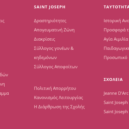
SAINT JOSEPH
TAYTOTHT
ις
Δραστηριότητες
Ιστορική Αν
Απογευματινή Ζώνη
Προσφορά τ
Διακρίσεις
Αγία Αιμιλία
Σύλλογος γονέων &
Παιδαγωγικέ
κηδεμόνων
Προσωπικό
Σύλλογος Αποφοίτων
υδών
ΣΧΟΛΕΙΑ
ώνη
Πολιτική Απορρήτου
αμμα
Jeanne D’Arc
Κανονισμός Λειτουργίας
Saint Josep
Η Διάρθρωση της Σχολής
Saint Joseph