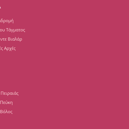
A
αδρομή
ου Τάγματος
 ντε Βιαλάρ
ς Αρχές
 Πειραιάς
h Πεύκη
 Βόλος