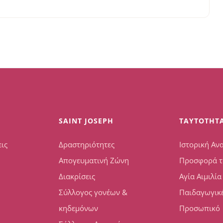
SAINT JOSEPH
TAYTOTHT
ις
Δραστηριότητες
Ιστορική Αν
Απογευματινή Ζώνη
Προσφορά τ
Διακρίσεις
Αγία Αιμιλία
Σύλλογος γονέων &
Παιδαγωγικέ
κηδεμόνων
Προσωπικό