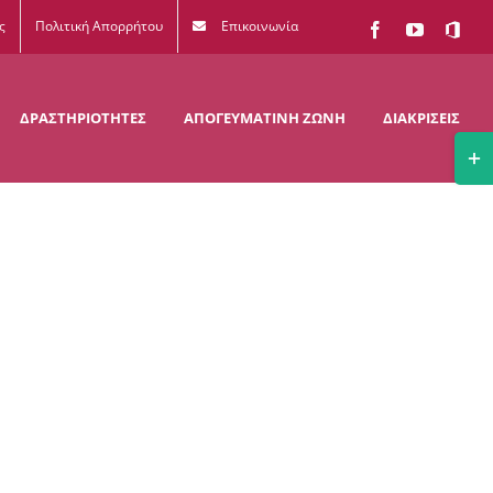
ς
Πολιτική Απορρήτου
Επικοινωνία
Facebook
YouTube
Office
365
ΔΡΑΣΤΗΡΙΟΤΗΤΕΣ
ΑΠΟΓΕΥΜΑΤΙΝΗ ΖΩΝΗ
ΔΙΑΚΡΙΣΕΙΣ
Togg
Slidi
Bar
Area