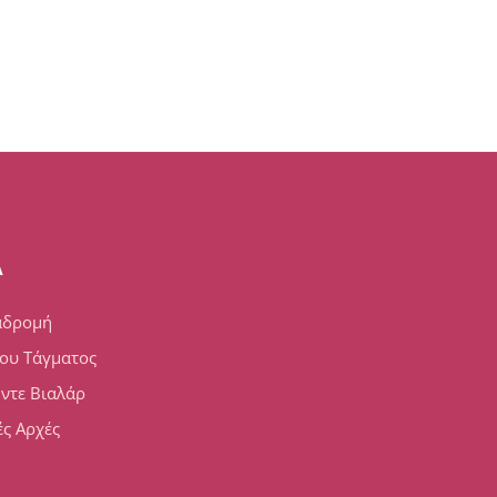
A
αδρομή
ου Τάγματος
 ντε Βιαλάρ
ς Αρχές