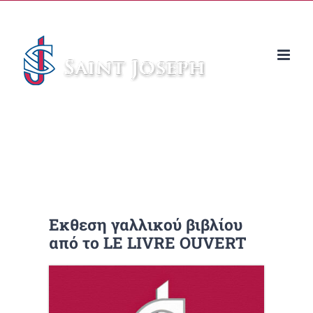
Μετάβαση
στο
περιεχόμενο
Εκθεση γαλλικού βιβλίου
από το LE LIVRE OUVERT