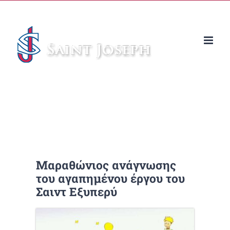
Μετάβαση
στο
περιεχόμενο
Μαραθώνιος ανάγνωσης
του αγαπημένου έργου του
Σαιντ Εξυπερύ