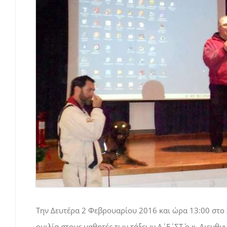
Την Δευτέρα 2 Φεβρουαρίου 2016 και ώρα 13:00 στο
ομιλία στους μαθητές των τάξεων Δ΄, Ε΄, ΣΤ΄ ο κ. Διε