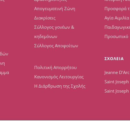
Απογευματινή Ζώνη
Προσφορά τ
Διακρίσεις
Αγία Αιμιλία
Σύλλογος γονέων &
Παιδαγωγικέ
κηδεμόνων
Προσωπικό
Σύλλογος Αποφοίτων
υδών
ΣΧΟΛΕΙΑ
ώνη
Πολιτική Απορρήτου
αμμα
Jeanne D’Arc
Κανονισμός Λειτουργίας
Saint Josep
Η Διάρθρωση της Σχολής
Saint Joseph