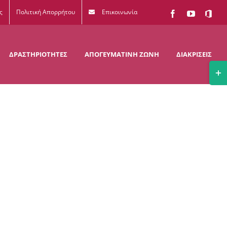
ς
Πολιτική Απορρήτου
Επικοινωνία
Facebook
YouTube
Office
365
ΔΡΑΣΤΗΡΙΟΤΗΤΕΣ
ΑΠΟΓΕΥΜΑΤΙΝΗ ΖΩΝΗ
ΔΙΑΚΡΙΣΕΙΣ
Togg
Slidi
Bar
Area