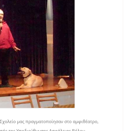
 Σχολείο μας πραγματοποίησαν στο αμφιθέατρο,
υθυντής της Υποδιεύθυνσης Ασφάλειας Βόλου,