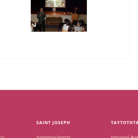
SAINT JOSEPH
TAYTOTHT
ις
Δραστηριότητες
Ιστορική Αν