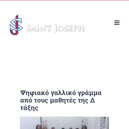
Μετάβαση
στο
περιεχόμενο
Ψηφιακό γαλλικό γράμμα
από τους μαθητές της Δ
τάξης