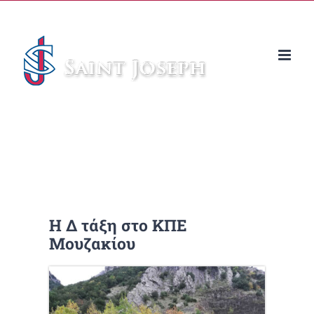
Μετάβαση
στο
περιεχόμενο
Η Δ τάξη στο ΚΠΕ
Μουζακίου