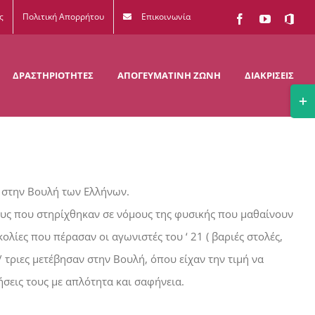
ς
Πολιτική Απορρήτου
Επικοινωνία
Facebook
YouTube
Office
365
ΔΡΑΣΤΗΡΙΟΤΗΤΕΣ
ΑΠΟΓΕΥΜΑΤΙΝΗ ΖΩΝΗ
ΔΙΑΚΡΙΣΕΙΣ
Togg
Slidi
Bar
Area
ς στην Βουλή των Ελλήνων.
ους που στηρίχθηκαν σε νόμους της φυσικής που μαθαίνουν
ολίες που πέρασαν οι αγωνιστές του ‘ 21 ( βαριές στολές,
/ τριες μετέβησαν στην Βουλή, όπου είχαν την τιμή να
ήσεις τους με απλότητα και σαφήνεια.