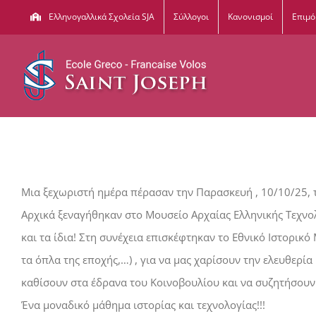
Μετάβαση
Ελληνογαλλικά Σχολεία SJA
Σύλλογοι
Κανονισμοί
Επιμ
στο
περιεχόμενο
Μια ξεχωριστή ημέρα πέρασαν την Παρασκευή , 10/10/25, τ
Αρχικά ξεναγήθηκαν στο Μουσείο Αρχαίας Ελληνικής Τεχνο
και τα ίδια! Στη συνέχεια επισκέφτηκαν το Εθνικό Ιστορικό
τα όπλα της εποχής,…) , για να μας χαρίσουν την ελευθερί
καθίσουν στα έδρανα του Κοινοβουλίου και να συζητήσουν 
Ένα μοναδικό μάθημα ιστορίας και τεχνολογίας!!!