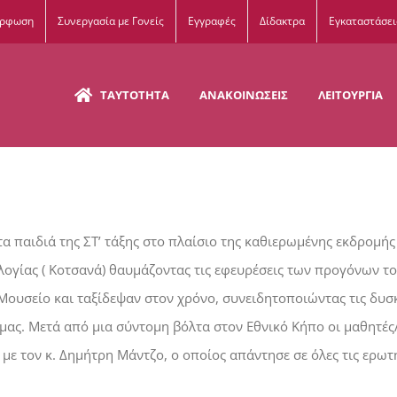
όρφωση
Συνεργασία με Γονείς
Εγγραφές
Δίδακτρα
Εγκαταστάσει
ΤΑΥΤΟΤΗΤΑ
ΑΝΑΚΟΙΝΩΣΕΙΣ
ΛΕΙΤΟΥΡΓΙΑ
α παιδιά της ΣΤ’ τάξης στο πλαίσιο της καθιερωμένης εκδρομή
λογίας ( Κοτσανά) θαυμάζοντας τις εφευρέσεις των προγόνων τ
 Μουσείο και ταξίδεψαν στον χρόνο, συνειδητοποιώντας τις δυσκ
α μας. Μετά από μια σύντομη βόλτα στον Εθνικό Κήπο οι μαθητές
με τον κ. Δημήτρη Μάντζο, ο οποίος απάντησε σε όλες τις ερωτ