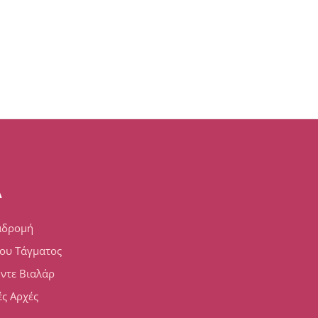
A
αδρομή
ου Τάγματος
 ντε Βιαλάρ
ς Αρχές