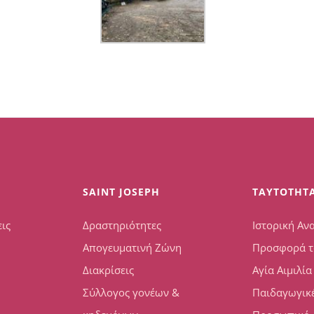
SAINT JOSEPH
TAYTOTHT
ις
Δραστηριότητες
Ιστορική Αν
Απογευματινή Ζώνη
Προσφορά τ
Διακρίσεις
Αγία Αιμιλία
Σύλλογος γονέων &
Παιδαγωγικέ