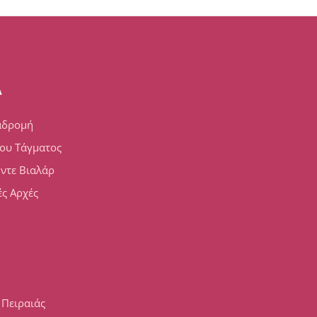
A
αδρομή
ου Τάγματος
 ντε Βιαλάρ
ς Αρχές
 Πειραιάς