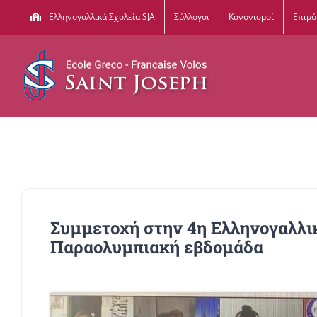
Μετάβαση
Ελληνογαλλικά Σχολεία SJA
Σύλλογοι
Κανονισμοί
Επιμ
στο
περιεχόμενο
Συμμετοχή στην 4η Ελληνογαλλι
Παραολυμπιακή εβδομάδα