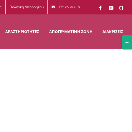
ς
Πολιτική Απορρήτου
Επικοινωνία
Facebook
YouTube
Office
365
ΔΡΑΣΤΗΡΙΟΤΗΤΕΣ
ΑΠΟΓΕΥΜΑΤΙΝΗ ΖΩΝΗ
ΔΙΑΚΡΙΣΕΙΣ
Togg
Slidi
Bar
Area