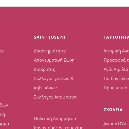
SAINT JOSEPH
TAYTOTHT
ις
Δραστηριότητες
Ιστορική Αν
Απογευματινή Ζώνη
Προσφορά τ
Διακρίσεις
Αγία Αιμιλία
Σύλλογος γονέων &
Παιδαγωγικέ
κηδεμόνων
Προσωπικό
Σύλλογος Αποφοίτων
υδών
ΣΧΟΛΕΙΑ
ώνη
Πολιτική Απορρήτου
αμμα
Jeanne D’Arc
Κανονισμός Λειτουργίας