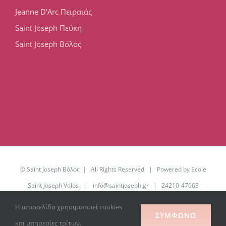
Jeanne D’Arc Πειραιάς
Saint Joseph Πεύκη
Saint Joseph Βόλος
© Saint Joseph Βόλος | All Rights Reserved | Powered by Ecole
Saint Joseph Volos |
info@saintjoseph.gr
| 24210-47663
Η ιστοσελίδα χρησιμοποιεί cookies
Facebook
YouTube
Office
ΣΥΜΦΩΝΏ
365
και υπηρεσίες τρίτων.