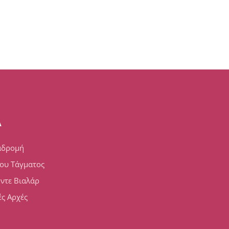
A
αδρομή
ου Τάγματος
 ντε Βιαλάρ
ς Αρχές