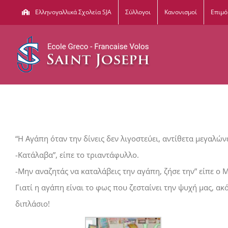
Μετάβαση
Ελληνογαλλικά Σχολεία SJA
Σύλλογοι
Κανονισμοί
Επιμ
στο
περιεχόμενο
“Η Αγάπη όταν την δίνεις δεν λιγοστεύει, αντίθετα μεγαλώνε
-Κατάλαβα”, είπε το τριαντάφυλλο.
-Μην αναζητάς να καταλάβεις την αγάπη, ζήσε την” είπε ο 
Γιατί η αγάπη είναι το φως που ζεσταίνει την ψυχή μας, ακό
διπλάσιο!