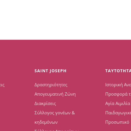
SAINT JOSEPH
TAYTOTHT
ις
Δραστηριότητες
Ιστορική Αν
Απογευματινή Ζώνη
Προσφορά τ
Διακρίσεις
Αγία Αιμιλία
Σύλλογος γονέων &
Παιδαγωγικέ
κηδεμόνων
Προσωπικό