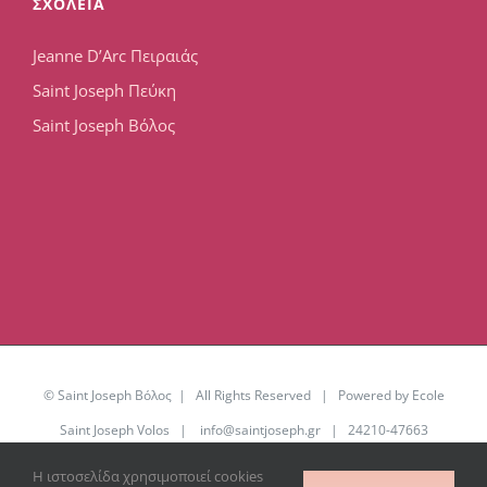
ΣΧΟΛΕΙΑ
Jeanne D’Arc Πειραιάς
Saint Joseph Πεύκη
Saint Joseph Βόλος
© Saint Joseph Βόλος | All Rights Reserved | Powered by Ecole
Saint Joseph Volos |
info@saintjoseph.gr
| 24210-47663
Η ιστοσελίδα χρησιμοποιεί cookies
Facebook
YouTube
Office