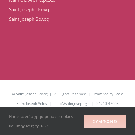
Saint Joseph Πεύκη
Saint Joseph Βόλος
© Saint Joseph Βόλος | All Rights Reserved | Powered by Ecole
Saint Joseph Volos |
info@saintjoseph.gr
| 24210-47663
Η ιστοσελίδα χρησιμοποιεί cookies
Facebook
YouTube
Office
ΣΥΜΦΩΝΏ
365
και υπηρεσίες τρίτων.