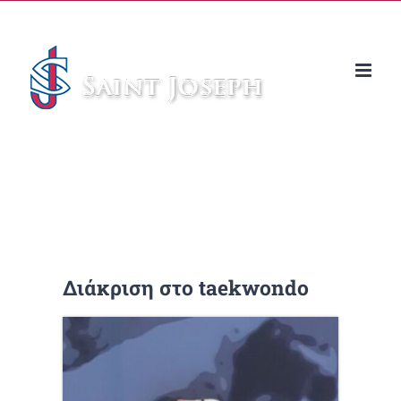
Μετάβαση
στο
περιεχόμενο
Διάκριση στο taekwondo