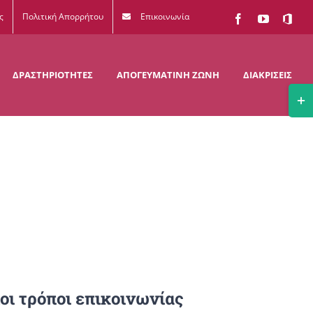
ς
Πολιτική Απορρήτου
Επικοινωνία
Facebook
YouTube
Office
365
ΔΡΑΣΤΗΡΙΟΤΗΤΕΣ
ΑΠΟΓΕΥΜΑΤΙΝΗ ΖΩΝΗ
ΔΙΑΚΡΙΣΕΙΣ
Togg
Slidi
Bar
Area
οι τρόποι επικοινωνίας